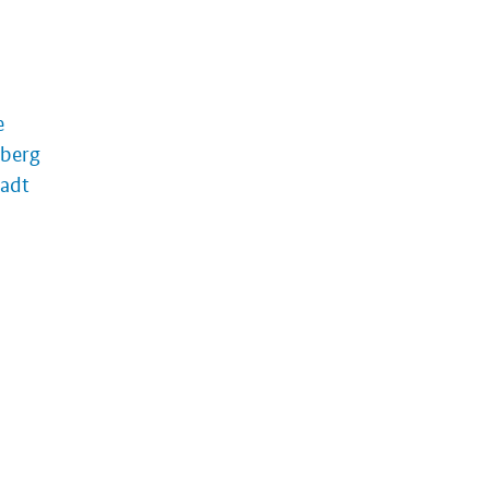
e
berg
adt