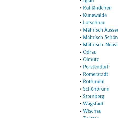
Iglau
Kuhländchen
Kunewalde
Lotschnau
Mährisch Ausse
Mährisch Schön
Mährisch-Neust
Odrau
Olmütz
Porstendorf
Römerstadt
Rothmühl
Schönbrunn
Sternberg
Wagstadt
Wischau