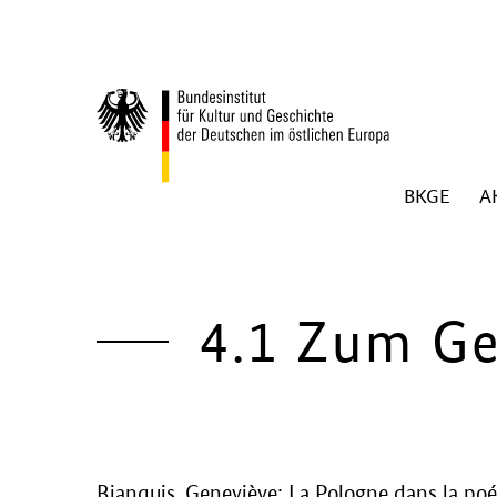
Zum Inhalt springen
BKGE
A
Zurück zur Startseite
4.1 Zum G
Bianquis, Geneviève: La Pologne dans la poé