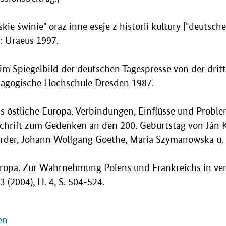
lskie świnie" oraz inne eseje z historii kultury ["deut
: Uraeus 1997.
 im Spiegelbild der deutschen Tagespresse von der drit
ädagogische Hochschule Dresden 1987.
 östliche Europa. Verbindungen, Einflüsse und Probleme. 
hrift zum Gedenken an den 200. Geburtstag von Ján Kol
Herder, Johann Wolfgang Goethe, Maria Szymanowska u. 
uropa. Zur Wahrnehmung Polens und Frankreichs in verg
 (2004), H. 4, S. 504-524.
en