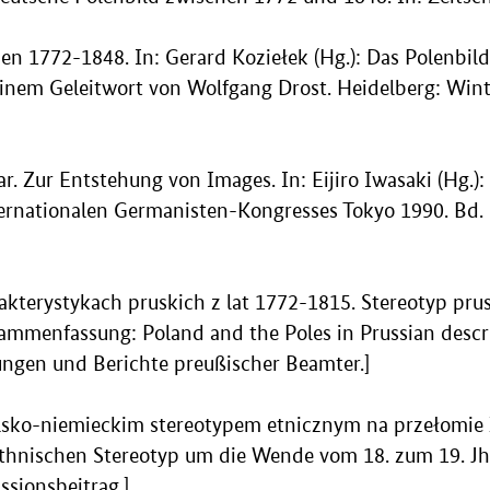
hen 1772-1848. In: Gerard Koziełek (Hg.): Das Polenbil
inem Geleitwort von Wolfgang Drost. Heidelberg: Winter
ar. Zur Entstehung von Images. In: Eijiro Iwasaki (Hg.
nternationalen Germanisten-Kongresses Tokyo 1990. Bd. 
rakterystykach pruskich z lat 1772-1815. Stereotyp pru
usammenfassung: Poland and the Poles in Prussian desc
ibungen und Berichte preußischer Beamter.]
lsko-niemieckim stereotypem etnicznym na przełomie 
ischen Stereotyp um die Wende vom 18. zum 19. Jh. in
ussionsbeitrag.]