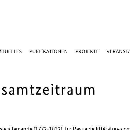
KTUELLES
PUBLIKATIONEN
PROJEKTE
VERANST
esamtzeitraum
sie allemande (1772-1832). In: Revue de littérature com