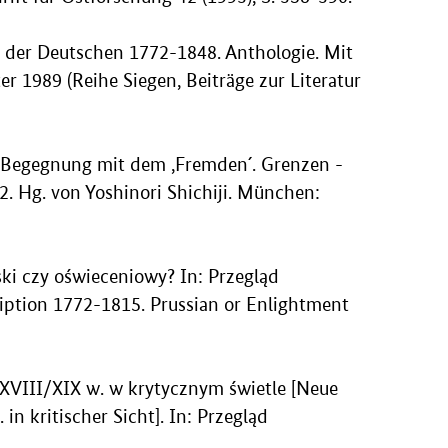
d der Deutschen 1772-1848. Anthologie. Mit
 1989 (Reihe Siegen, Beiträge zur Literatur
): Begegnung mit dem ,Fremden´. Grenzen -
2. Hg. von Yoshinori Shichiji. München:
ski czy oświeceniowy? In: Przegląd
ription 1772-1815. Prussian or Enlightment
XVIII/XIX w. w krytycznym świetle [Neue
 kritischer Sicht]. In: Przegląd