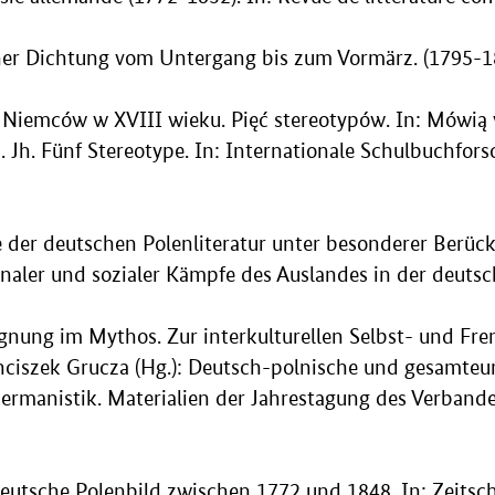
ener Dichtung vom Untergang bis zum Vormärz. (1795-18
 Niemców w XVIII wieku. Pięć stereotypów. In: Mówią wi
. Jh. Fünf Stereotype. In: Internationale Schulbuchfors
e der deutschen Polenliteratur unter besonderer Berück
naler und sozialer Kämpfe des Auslandes in der deutsche
nung im Mythos. Zur interkulturellen Selbst- und Fr
ciszek Grucza (Hg.): Deutsch-polnische und gesamteur
Germanistik. Materialien der Jahrestagung des Verband
utsche Polenbild zwischen 1772 und 1848. In: Zeitschr