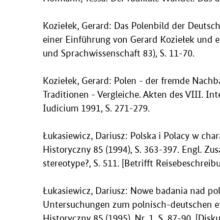
Koziełek, Gerard: Das Polenbild der Deutsc
einer Einführung von Gerard Koziełek und e
und Sprachwissenschaft 83), S. 11-70.
Koziełek, Gerard: Polen - der fremde Nachb
Traditionen - Vergleiche. Akten des VIII. I
Iudicium 1991, S. 271-279.
Łukasiewicz, Dariusz: Polska i Polacy w cha
Historyczny 85 (1994), S. 363-397. Engl. Z
stereotype?, S. 511. [Betrifft Reisebeschre
Łukasiewicz, Dariusz: Nowe badania nad po
Untersuchungen zum polnisch-deutschen ethn
Historyczny 85 (1995), Nr. 1, S. 87-90. [Disk