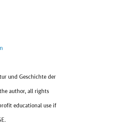
en
tur und Geschichte der
e author, all rights
ofit educational use if
GE.