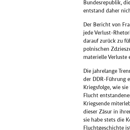
Bundesrepublik, die
entstand daher nich
Der Bericht von Fra
jede Verlust-Rhetor
darauf zurück zu fü
polnischen Zdziesz
materielle Verluste 
Die jahrelange Tren
der DDR-Führung e
Kriegsfolge, wie si
Flucht entstandenen
Kriegsende miterleb
dieser Zäsur in ihr
sie habe stets die 
Fluchtgeschichte is