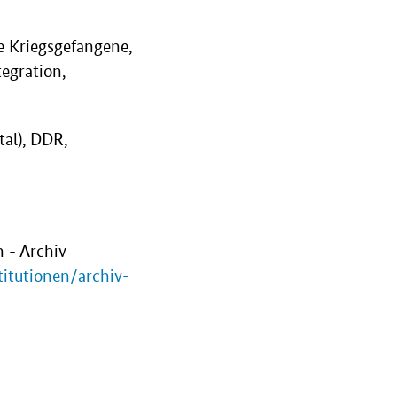
e Kriegsgefangene,
egration,
al), DDR,
 - Archiv
titutionen/archiv-