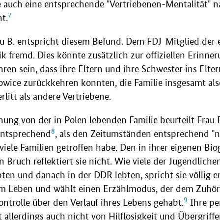
 auch eine entsprechende "Vertriebenen-Mentalität" n
7
t.
u B. entspricht diesem Befund. Dem FDJ-Mitglied der e
ik fremd. Dies könnte zusätzlich zur offiziellen Erinne
hren sein, dass ihre Eltern und ihre Schwester ins Elt
owice zurückkehren konnten, die Familie insgesamt als
erlitt als andere Vertriebene.
nung von der in Polen lebenden Familie beurteilt Frau B
8
ntsprechend
, als den Zeitumständen entsprechend "no
e viele Familien getroffen habe. Den in ihrer eigenen Bi
 Bruch reflektiert sie nicht. Wie viele der Jugendlichen
ten und danach in der DDR lebten, spricht sie völlig 
em Leben und wählt einen Erzählmodus, der dem Zuhöre
9
Kontrolle über den Verlauf ihres Lebens gehabt.
Ihre pe
t allerdings auch nicht von Hilflosigkeit und Übergrif