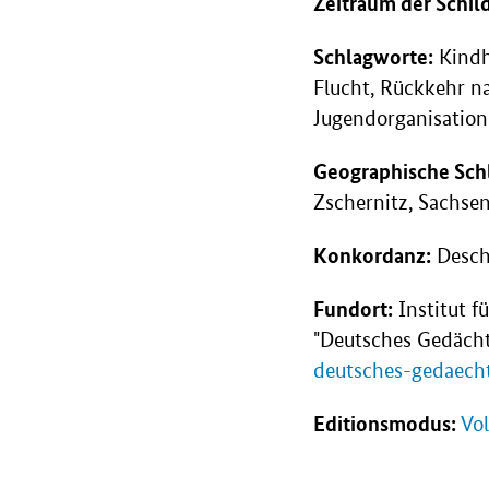
Zeitraum der Schil
Schlagworte:
Kindhe
Flucht, Rückkehr na
Jugendorganisation
Geographische Sch
Zschernitz, Sachse
Konkordanz:
Desch
Fundort:
Institut f
"Deutsches Gedächt
deutsches-gedaech
Editionsmodus:
Vol