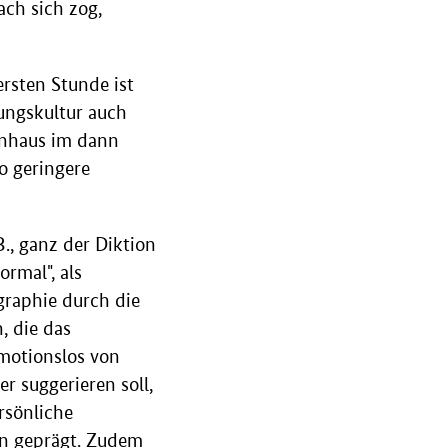
ach sich zog,
rsten Stunde ist
rungskultur auch
ernhaus im dann
o geringere
., ganz der Diktion
rmal", als
ographie durch die
, die das
emotionslos von
r suggerieren soll,
rsönliche
fen geprägt. Zudem