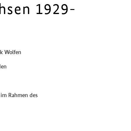
chsen 1929-
ik Wolfen
den
g im Rahmen des