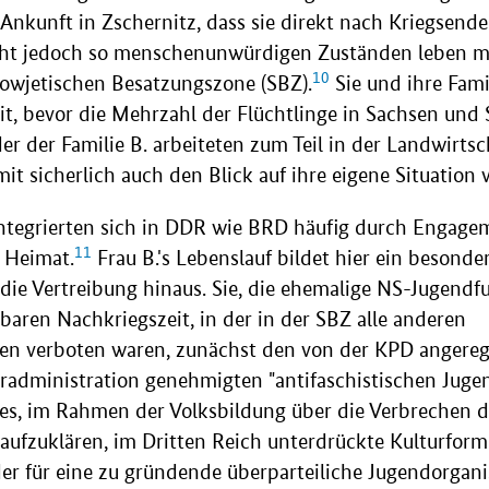
 Ankunft in Zschernitz, dass sie direkt nach Kriegsend
cht jedoch so menschenunwürdigen Zuständen leben m
10
Sowjetischen Besatzungszone (SBZ).
Sie und ihre Fam
it, bevor die Mehrzahl der Flüchtlinge in Sachsen und
der der Familie B. arbeiteten zum Teil in der Landwirtsc
t sicherlich auch den Blick auf ihre eigene Situation v
integrierten sich in DDR wie BRD häufig durch Engage
11
e Heimat.
Frau B.'s Lebenslauf bildet hier ein besonder
die Vertreibung hinaus. Sie, die ehemalige NS-Jugendfu
lbaren Nachkriegszeit, in der in der SBZ alle anderen
en verboten waren, zunächst den von der KPD angereg
äradministration genehmigten "antifaschistischen Juge
es, im Rahmen der Volksbildung über die Verbrechen d
 aufzuklären, im Dritten Reich unterdrückte Kulturfor
r für eine zu gründende überparteiliche Jugendorgani