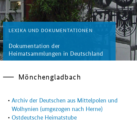
LEXIKA UND DOKUMENTATIONEN
Dokumentation der
Heimatsammlungen in Deutschland
Mönchengladbach
Archiv der Deutschen aus Mittelpolen und
Wolhynien (umgezogen nach Herne)
Ostdeutsche Heimatstube