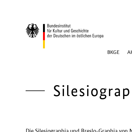
Zum Inhalt springen
BKGE
A
Zurück zur Startseite
Silesiogra
Die Silesiographia und Breslo-Graphia von