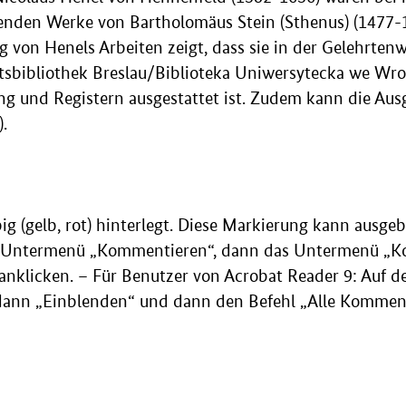
enden Werke von Bartholomäus Stein (Sthenus) (1477-
ng von Henels Arbeiten zeigt, dass sie in der Gelehrten
tsbibliothek Breslau/Biblioteka Uniwersytecka we Wroc
tung und Registern ausgestattet ist. Zudem kann die A
.
g (gelb, rot) hinterlegt. Diese Markierung kann ausge
das Untermenü „Kommentieren“, dann das Untermenü „K
nklicken. – Für Benutzer von Acrobat Reader 9: Auf d
dann „Einblenden“ und dann den Befehl „Alle Kommenta