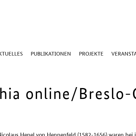
KTUELLES
PUBLIKATIONEN
PROJEKTE
VERANST
phia online/Breslo-
 Nicolaus Henel von Hennenfeld (1582-1656) waren bei