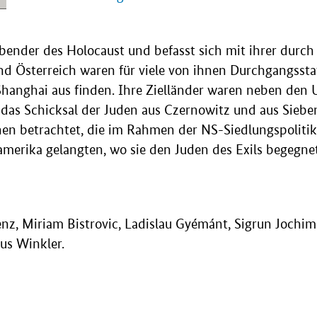
ebender des Holocaust und befasst sich mit ihrer dur
nd Österreich waren für viele von ihnen Durchgangsst
hanghai aus finden. Ihre Zielländer waren neben den 
d das Schicksal der Juden aus Czernowitz und aus Sieb
n betrachtet, die im Rahmen der NS-Siedlungspolitik 
damerika gelangten, wo sie den Juden des Exils begegn
z, Miriam Bistrovic, Ladislau Gyémánt, Sigrun Jochim
us Winkler.