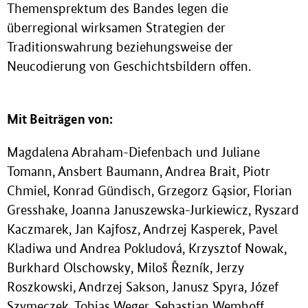
Themensprektum des Bandes legen die
überregional wirksamen Strategien der
Traditionswahrung beziehungsweise der
Neucodierung von Geschichtsbildern offen.
Mit Beiträgen von:
Magdalena Abraham-Diefenbach und Juliane
Tomann, Ansbert Baumann, Andrea Brait, Piotr
Chmiel, Konrad Gündisch, Grzegorz Gąsior, Florian
Gresshake, Joanna Januszewska-Jurkiewicz, Ryszard
Kaczmarek, Jan Kajfosz, Andrzej Kasperek, Pavel
Kladiwa und Andrea Pokludová, Krzysztof Nowak,
Burkhard Olschowsky, Miloš Řezník, Jerzy
Roszkowski, Andrzej Sakson, Janusz Spyra, Józef
Szymeczek, Tobias Weger, Sebastian Wemhoff.