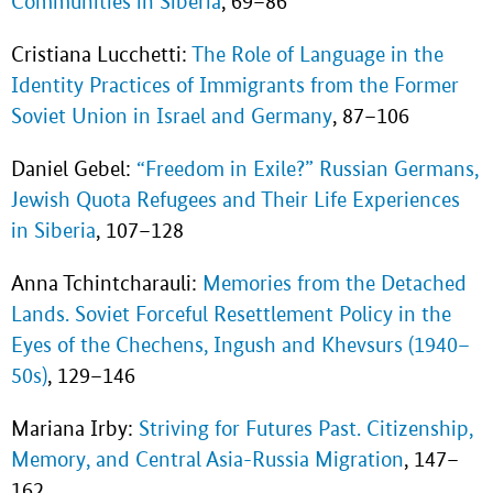
Communities in Siberia
, 69–86
Cristiana Lucchetti:
The Role of Language in the
Identity Practices of Immigrants from the Former
Soviet Union in Israel and Germany
, 87–106
Daniel Gebel:
“Freedom in Exile?” Russian Germans,
Jewish Quota Refugees and Their Life Experiences
in Siberia
, 107–128
Anna Tchintcharauli:
Memories from the Detached
Lands. Soviet Forceful Resettlement Policy in the
Eyes of the Chechens, Ingush and Khevsurs (1940–
50s)
, 129–146
Mariana Irby:
Striving for Futures Past. Citizenship,
Memory, and Central Asia-Russia Migration
, 147–
162