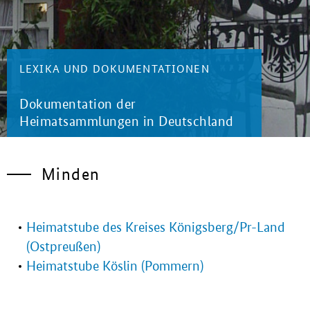
LEXIKA UND DOKUMENTATIONEN
Dokumentation der
Heimatsammlungen in Deutschland
Minden
Heimatstube des Kreises Königsberg/Pr-Land
(Ostpreußen)
Heimatstube Köslin (Pommern)