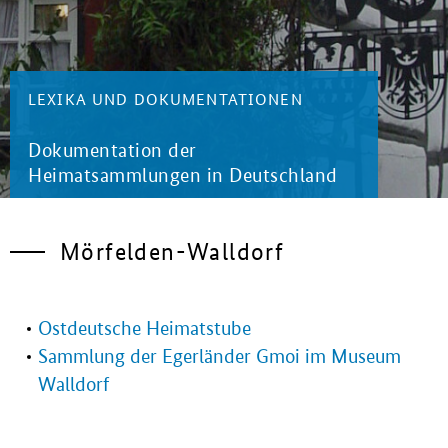
LEXIKA UND DOKUMENTATIONEN
Dokumentation der
Heimatsammlungen in Deutschland
Mörfelden-Walldorf
Ostdeutsche Heimatstube
Sammlung der Egerländer Gmoi im Museum
Walldorf