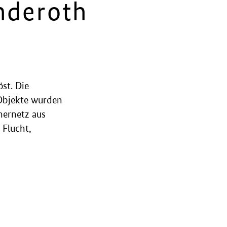
nderoth
st. Die
Objekte wurden
ernetz aus
 Flucht,