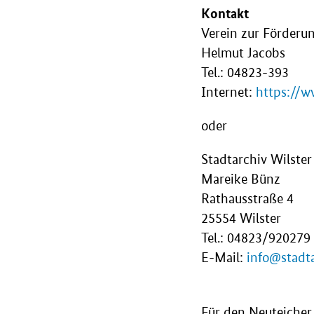
Kontakt
Verein zur Förderu
Helmut Jacobs
Tel.: 04823-393
Internet:
https://w
oder
Stadtarchiv Wilster
Mareike Bünz
Rathausstraße 4
25554 Wilster
Tel.: 04823/920279
E-Mail:
info@stadta
Für den Neuteicher