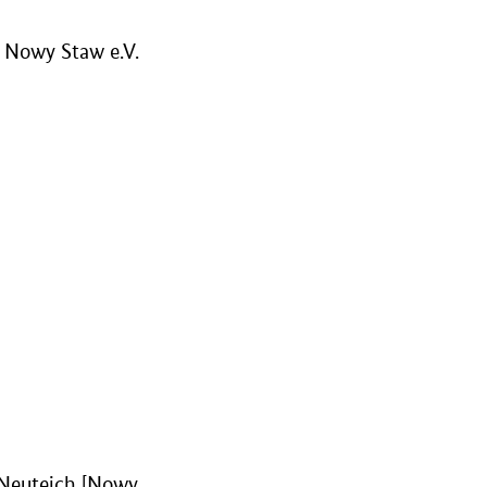
 Nowy Staw e.V.
 Neuteich [Nowy