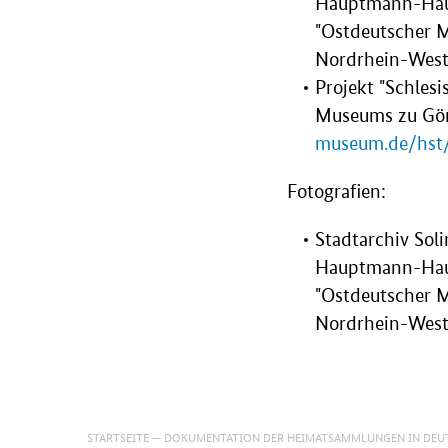
Hauptmann-Haus
"Ostdeutscher 
Nordrhein-West
Projekt "Schles
Museums zu Görl
museum.de/hst
Fotografien:
Stadtarchiv Sol
Hauptmann-Haus
"Ostdeutscher 
Nordrhein-West
STARTSEITE
DOKUMENTATION DER HEIMATSAMMLUNGEN IN DEU