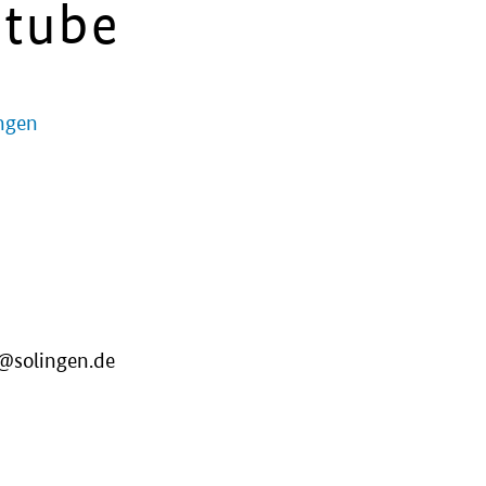
Stube
ingen
v@solingen.de