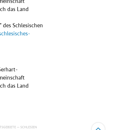
meinschaft
rch das Land
" des Schlesischen
chlesisches-
Gerhart-
meinschaft
rch das Land
TSGEBIETE
SCHLESIEN