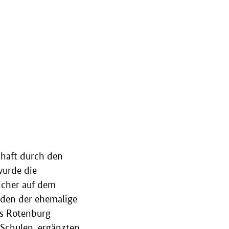
chaft durch den
wurde die
icher auf dem
den der ehemalige
es Rotenburg
 Schulen, ergänzten