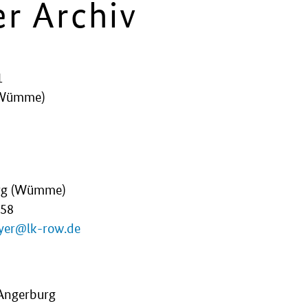
r Archiv
1
(Wümme)
urg (Wümme)
858
yer@lk-row.de
 Angerburg