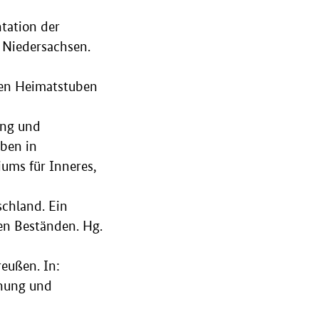
tation der
 Niedersachsen.
hen Heimatstuben
ung und
ben in
ums für Inneres,
schland. Ein
en Beständen. Hg.
eußen. In:
chung und