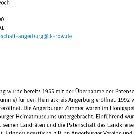
woch
00
01
nschaft-angerburg@lk-row.de
lung wurde bereits 1955 mit der Übernahme der Patens
ümme) für den Heimatkreis Angerburg eröffnet. 1992 
eröffnet. Die Angerburger Zimmer waren im Honigspe
burger Heimatmuseums untergebracht. Einführend wur
t seinen Landräten und die Patenschaft des Landkreis
t. Erinnerungsstücke, z.B. an Angerburger Vereine und