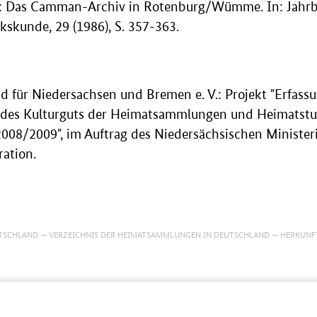
l: Das Camman-Archiv in Rotenburg/Wümme. In: Jahrb
kskunde, 29 (1986), S. 357-363.
für Niedersachsen und Bremen e. V.: Projekt "Erfass
des Kulturguts der Heimatsammlungen und Heimatstu
008/2009", im Auftrag des Niedersächsischen Ministeri
ration.
TSCHLAND
VERZEICHNIS DER HEIMATSAMMLUNGEN IN DEUTSCHLAND
HERKUNF