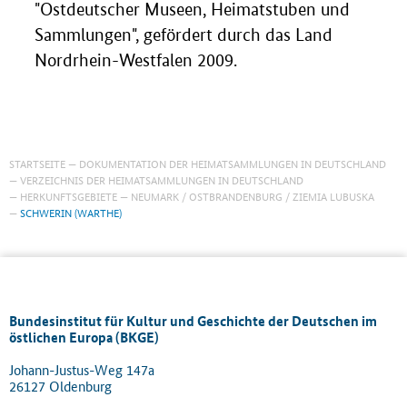
"Ostdeutscher Museen, Heimatstuben und
Sammlungen", gefördert durch das Land
Nordrhein-Westfalen 2009.
STARTSEITE
DOKUMENTATION DER HEIMATSAMMLUNGEN IN DEUTSCHLAND
VERZEICHNIS DER HEIMATSAMMLUNGEN IN DEUTSCHLAND
HERKUNFTSGEBIETE
NEUMARK / OSTBRANDENBURG / ZIEMIA LUBUSKA
SCHWERIN (WARTHE)
Bundesinstitut für Kultur und Geschichte der Deutschen im
östlichen Europa (BKGE)
Johann-Justus-Weg 147a
26127 Oldenburg