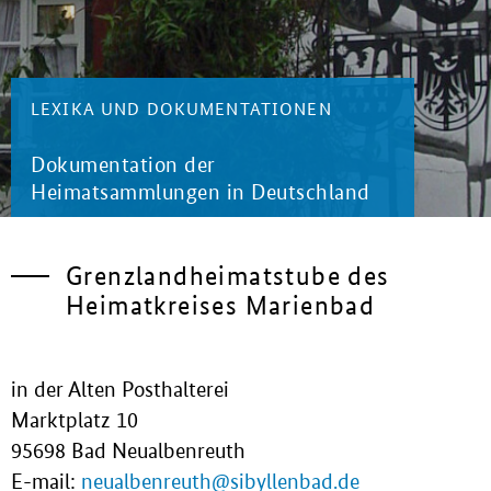
LEXIKA UND DOKUMENTATIONEN
Dokumentation der
Heimatsammlungen in Deutschland
Grenzlandheimatstube des
Heimatkreises Marienbad
in der Alten Posthalterei
Marktplatz 10
95698 Bad Neualbenreuth
E-mail:
neualbenreuth@sibyllenbad.de