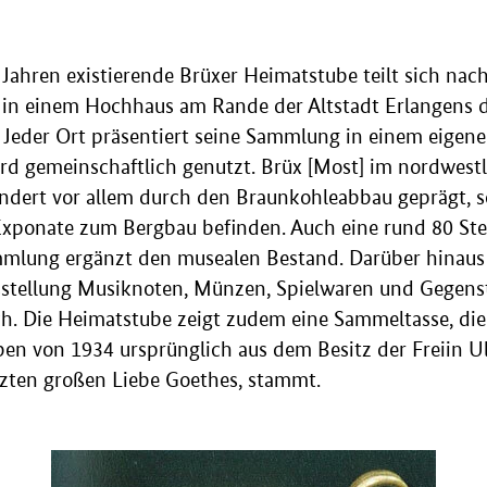
 Jahren existierende Brüxer Heimatstube teilt sich na
in einem Hochhaus am Rande der Altstadt Erlangens d
. Jeder Ort präsentiert seine Sammlung in einem eigen
rd gemeinschaftlich genutzt. Brüx [Most] im nordwes
ndert vor allem durch den Braunkohleabbau geprägt, so
Exponate zum Bergbau befinden. Auch eine rund 80 St
mlung ergänzt den musealen Bestand. Darüber hinaus
sstellung Musiknoten, Münzen, Spielwaren und Gegen
ch. Die Heimatstube zeigt zudem eine Sammeltasse, die
ben von 1934 ursprünglich aus dem Besitz der Freiin U
tzten großen Liebe Goethes, stammt.