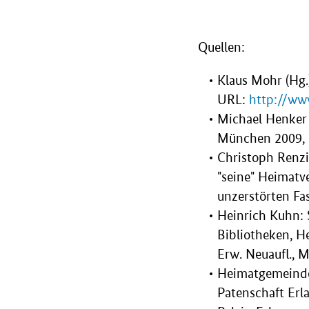
Quellen:
Klaus Mohr (Hg.
URL:
http://ww
Michael Henker 
München 2009, S
Christoph Renzi
"seine" Heimatv
unzerstörten Fa
Heinrich Kuhn:
Bibliotheken, H
Erw. Neuaufl., 
Heimatgemeinde 
Patenschaft Erl