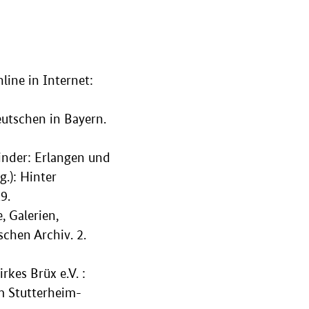
ine in Internet:
utschen in Bayern.
inder: Erlangen und
.): Hinter
9.
 Galerien,
chen Archiv. 2.
kes Brüx e.V. :
im Stutterheim-