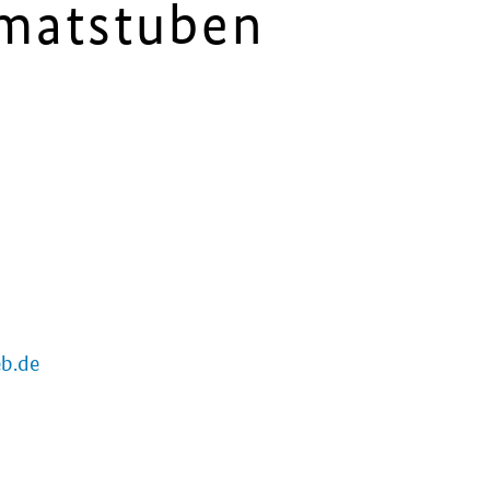
imatstuben
b.de