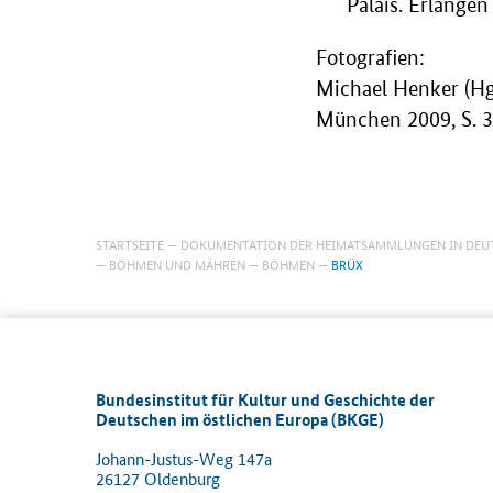
Palais. Erlangen
Fotografien:
Michael Henker (Hg
München 2009, S. 3
STARTSEITE
DOKUMENTATION DER HEIMATSAMMLUNGEN IN DEU
BÖHMEN UND MÄHREN
BÖHMEN
BRÜX
Bundesinstitut für Kultur und Geschichte der
Deutschen im östlichen Europa (BKGE)
Johann-Justus-Weg 147a
26127 Oldenburg